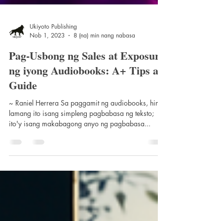
Ukiyoto Publishing
Nob 1, 2023
8 (na) min nang nabasa
Pag-Usbong ng Sales at Exposure
ng iyong Audiobooks: A+ Tips at
Guide
~ Raniel Herrera Sa paggamit ng audiobooks, hindi
lamang ito isang simpleng pagbabasa ng teksto;
ito'y isang makabagong anyo ng pagbabasa...