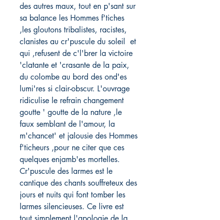
des autres maux, tout en p'sant sur 
sa balance les Hommes f'tiches 
,les gloutons tribalistes, racistes, 
clanistes au cr'puscule du soleil  et 
qui ,refusent de c'l'brer la victoire 
'clatante et 'crasante de la paix, 
du colombe au bord des ond'es 
lumi'res si clair-obscur. L'ouvrage 
ridiculise le refrain changement 
goutte ' goutte de la nature ,le 
faux semblant de l'amour, la 
m'chancet' et jalousie des Hommes 
f'ticheurs ,pour ne citer que ces 
quelques enjamb'es mortelles. 
Cr'puscule des larmes est le 
cantique des chants souffreteux des 
jours et nuits qui font tomber les 
larmes silencieuses. Ce livre est 
tout simplement l'apologie de la 