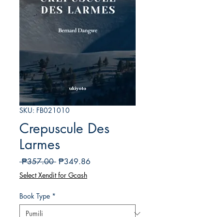
SKU: FB021010
Crepuscule Des
Larmes
Regular
Sale
 ₱357.00 
₱349.86
na
Price
Select Xendit for Gcash
Presyo
Book Type
*