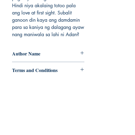
Hindi niya akalaing totoo pala 
ang love at first sight. Subalit 
ganoon din kaya ang damdamin 
para sa kaniya ng dalagang ayaw 
nang maniwala sa lahi ni Adan?
Author Name
Darla Tverdohleb
Terms and Conditions
All items are non returnable and non
refundable
Ukiyoto Publishing
500 Terry Francois
St.
San Francisco, CA 94158
123-456-7890