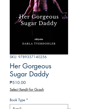
SKU: 9789357140256
Her Gorgeous
Sugar Daddy
Presyo
₱510.00
Select Xendit for Gcash
Book Type
*