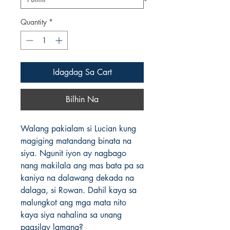
Quantity
*
Idagdag Sa Cart
Bilhin Na
Walang pakialam si Lucian kung 
magiging matandang binata na 
siya. Ngunit iyon ay nagbago 
nang makilala ang mas bata pa sa 
kaniya na dalawang dekada na 
dalaga, si Rowan. Dahil kaya sa 
malungkot ang mga mata nito 
kaya siya nahalina sa unang 
pagsilay lamang?
