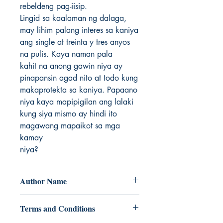
rebeldeng pag-iisip.

Lingid sa kaalaman ng dalaga, 
may lihim palang interes sa kaniya

ang single at treinta y tres anyos 
na pulis. Kaya naman pala

kahit na anong gawin niya ay 
pinapansin agad nito at todo kung

makaprotekta sa kaniya. Papaano 
niya kaya mapipigilan ang lalaki

kung siya mismo ay hindi ito 
magawang mapaikot sa mga 
kamay

niya?
Author Name
Tabitha Jabar
Terms and Conditions