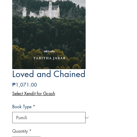
Loved and Chained
Presyo
₱1,071.00
Select Xendit for Gcash
Book Type
*
Quantity
*