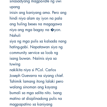
sinasadyang magpa-late ng uwi 
upang

inisin ang kaniyang ama. Pero ang 
hindi niya alam ay iyon na pala

ang huling beses na magagawa 
niya ang mga bagay na �yon. 
Nahuli

siya ng mga pulis sa kalsada nang 
hating-gabi. Napatawan siya ng

community service sa loob ng 
isang buwan. Naiinis siya sa 
tuwing

nakikita niya si PCol. Carlos 
Joseph Guevarra na siyang chief.

Tahimik lamang itong lalaki pero 
walang sinoman ang kayang

bumali sa mga salita nito. Isang 
matino at disiplinadong pulis na

magpapatino sa kaniyang 