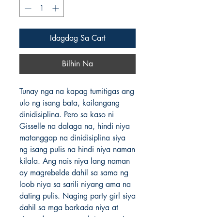
Idagdag Sa Cart
Bilhin Na
Tunay nga na kapag tumitigas ang 
ulo ng isang bata, kailangang

dinidisiplina. Pero sa kaso ni 
Gisselle na dalaga na, hindi niya

matanggap na dinidisiplina siya 
ng isang pulis na hindi niya naman

kilala. Ang nais niya lang naman 
ay magrebelde dahil sa sama ng

loob niya sa sarili niyang ama na 
dating pulis. Naging party girl siya

dahil sa mga barkada niya at 