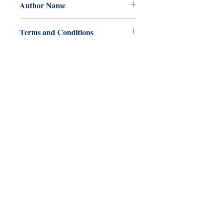
Author Name
Arius Lauren Raposas
Terms and Conditions
All items are non returnable and non
refundable
Ukiyoto Publishing
500 Terry Francois
St.
San Francisco, CA 94158
123-456-7890
publishing@ukiyoto.com
FAQ
pagpapadala at pagsasauli
Patakaran sa Tindahan