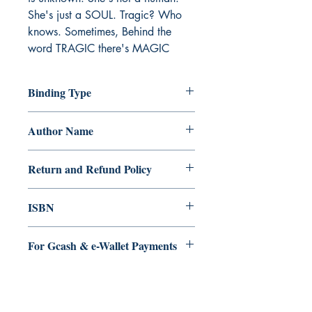
She's just a SOUL. Tragic? Who
knows. Sometimes, Behind the
word TRAGIC there's MAGIC
Binding Type
Paperback
Author Name
HermesTheTrickster
Return and Refund Policy
a. Items are non refundable and cannot
ISBN
be cancelled once order is placed.
9.79E+12
For Gcash & e-Wallet Payments
We accept Gcash & eWallet payments.
During Checkout >> Select Xendit >>
Pay by Gcash, Paymaya, Grab or any
Ukiyoto Publishing