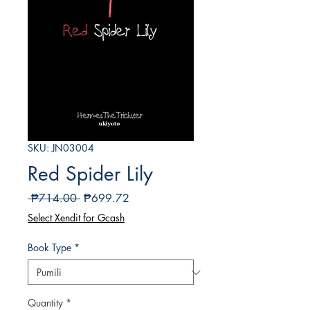
SKU: JN03004
Red Spider Lily
Regular
Sale
 ₱714.00 
₱699.72
na
Price
Select Xendit for Gcash
Presyo
Book Type
*
Quantity
*