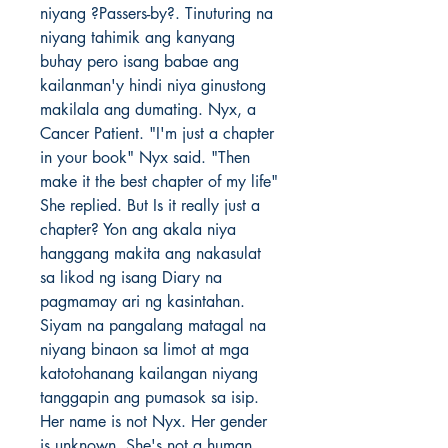
niyang ?Passers-by?. Tinuturing na
niyang tahimik ang kanyang
buhay pero isang babae ang
kailanman'y hindi niya ginustong
makilala ang dumating. Nyx, a
Cancer Patient. "I'm just a chapter
in your book" Nyx said. "Then
make it the best chapter of my life"
She replied. But Is it really just a
chapter? Yon ang akala niya
hanggang makita ang nakasulat
sa likod ng isang Diary na
pagmamay ari ng kasintahan.
Siyam na pangalang matagal na
niyang binaon sa limot at mga
katotohanang kailangan niyang
tanggapin ang pumasok sa isip.
Her name is not Nyx. Her gender
is unknown. She's not a human.