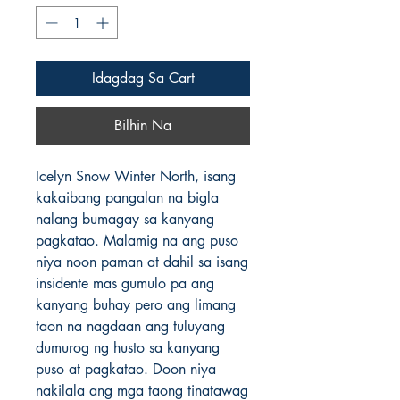
Idagdag Sa Cart
Bilhin Na
Icelyn Snow Winter North, isang
kakaibang pangalan na bigla
nalang bumagay sa kanyang
pagkatao. Malamig na ang puso
niya noon paman at dahil sa isang
insidente mas gumulo pa ang
kanyang buhay pero ang limang
taon na nagdaan ang tuluyang
dumurog ng husto sa kanyang
puso at pagkatao. Doon niya
nakilala ang mga taong tinatawag