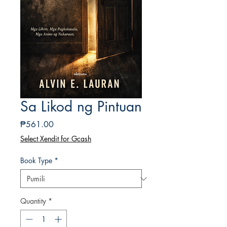
Sa Likod ng Pintuan
Presyo
₱561.00
Select Xendit for Gcash
Book Type
*
Quantity
*