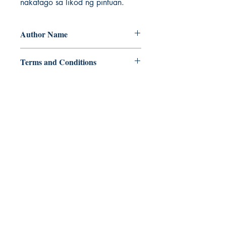
nakatago sa likod ng pintuan.
Author Name
Alvin E. Lauran
Terms and Conditions
All items are non returnable and non
refundable
Ukiyoto Publishing
500 Terry Francois
St.
San Francisco, CA 94158
123-456-7890
publishing@ukiyoto.com
FAQ
pagpapadala at pagsasauli