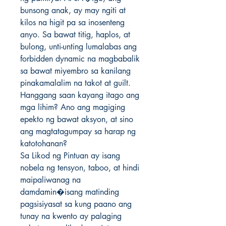
bunsong anak, ay may ngiti at 
kilos na higit pa sa inosenteng 
anyo. Sa bawat titig, haplos, at 
bulong, unti-unting lumalabas ang 
forbidden dynamic na magbabalik 
sa bawat miyembro sa kanilang 
pinakamalalim na takot at guilt.

Hanggang saan kayang itago ang 
mga lihim? Ano ang magiging 
epekto ng bawat aksyon, at sino 
ang magtatagumpay sa harap ng 
katotohanan?

Sa Likod ng Pintuan ay isang 
nobela ng tensyon, taboo, at hindi 
maipaliwanag na 
damdamin�isang matinding 
pagsisiyasat sa kung paano ang 
tunay na kwento ay palaging 