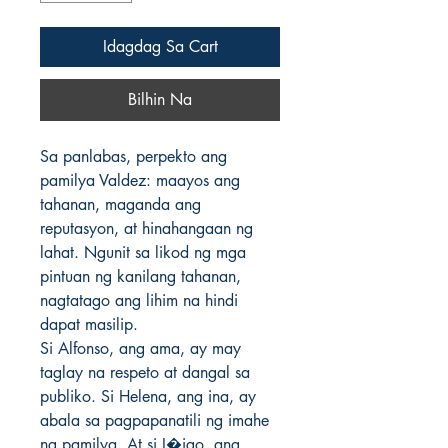
Idagdag Sa Cart
Bilhin Na
Sa panlabas, perpekto ang 
pamilya Valdez: maayos ang 
tahanan, maganda ang 
reputasyon, at hinahangaan ng 
lahat. Ngunit sa likod ng mga 
pintuan ng kanilang tahanan, 
nagtatago ang lihim na hindi 
dapat masilip.

Si Alfonso, ang ama, ay may 
taglay na respeto at dangal sa 
publiko. Si Helena, ang ina, ay 
abala sa pagpapanatili ng imahe 
ng pamilya. At si I�igo, ang 