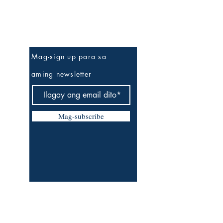
Be The First To Know
Mag-sign up para sa
aming newsletter
Mag-subscribe