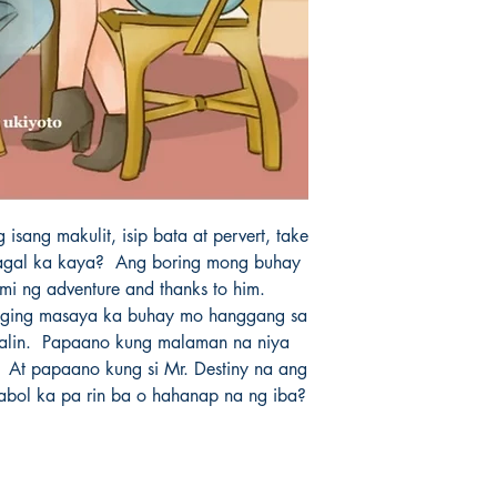
ang makulit, isip bata at pervert, take 
agal ka kaya?  Ang boring mong buhay 
i ng adventure and thanks to him. 
naging masaya ka buhay mo hanggang sa 
alin.  Papaano kung malaman na niya 
 At papaano kung si Mr. Destiny na ang 
bol ka pa rin ba o hahanap na ng iba?  