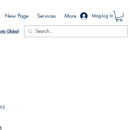
New Page
Services
More
Mag-log In
oto Global
162
h