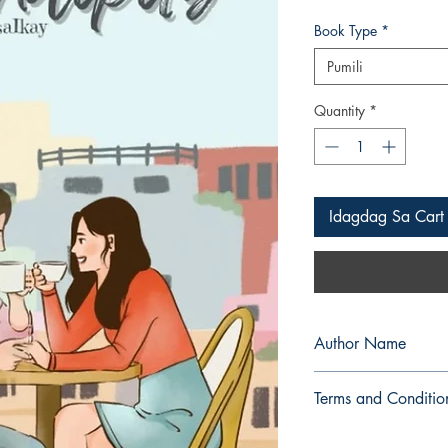
Book Type
*
Pumili
Quantity
*
Idagdag Sa Cart
Author Name
PrinsesaIkay
Terms and Conditio
All items are non retu