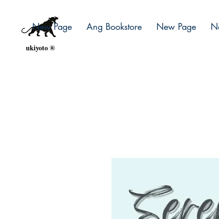
New Page
Ang Bookstore
New Page
N
ukiyoto ®