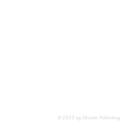
Ukiyoto Publishing
500 Terry Francois
St.
San Francisco, CA 94158
123-456-7890
publishing@ukiyoto.com
© 2023 ng Ukiyoto Publishing