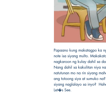
Papaano kung makatagpo ka ng is
note isa siyang multo. Makakat
nagkaroon ng kulay dahil sa dam
Nang dahil sa kakulitan niya 
natutunan mo na rin siyang mah
ang totoong siya at sumuko na? 
siyang naglalayo sa inyo?  Haha
Let�s See.