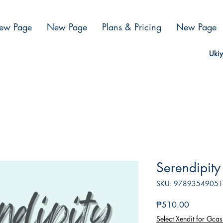
ew Page
New Page
Plans & Pricing
New Page
Ukiy
Serendipity
SKU: 9789354905
Presyo
₱510.00
Select Xendit for Gcas