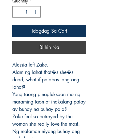
Quantity
*
Idagdag Sa Cart
Bilhin Na
Alessia left Zake. 

Alam ng lahat that�s she�s 
dead, what if palabas lang ang 
lahat? 

Yong taong pinagluksaan mo ng 
maraming taon at inakalang patay 
ay buhay na buhay pala? 

Zake feel so betrayed by the 
woman she really love the most. 
Ng malaman niyang buhay ang 