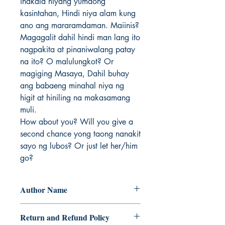
inakala niyang yumaong 
kasintahan, Hindi niya alam kung 
ano ang mararamdaman. Maiinis? 
Magagalit dahil hindi man lang ito 
nagpakita at pinaniwalang patay 
na ito? O malulungkot? Or 
magiging Masaya, Dahil buhay 
ang babaeng minahal niya ng 
higit at hiniling na makasamang 
muli. 

How about you? Will you give a 
second chance yong taong nanakit 
sayo ng lubos? Or just let her/him 
go?
Author Name
Riallene
Return and Refund Policy