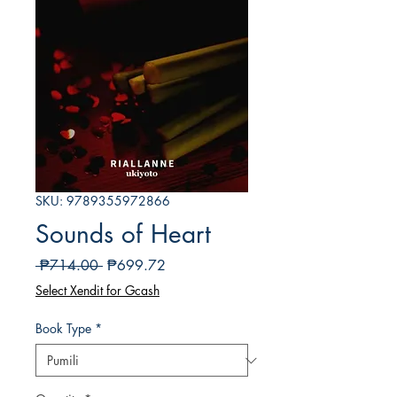
SKU: 9789355972866
Sounds of Heart
Regular
Sale
 ₱714.00 
₱699.72
na
Price
Select Xendit for Gcash
Presyo
Book Type
*