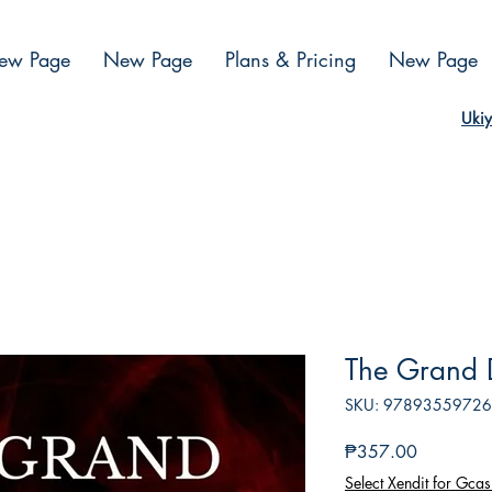
ew Page
New Page
Plans & Pricing
New Page
Ukiy
The Grand 
SKU: 9789355972
Presyo
₱357.00
Select Xendit for Gcas