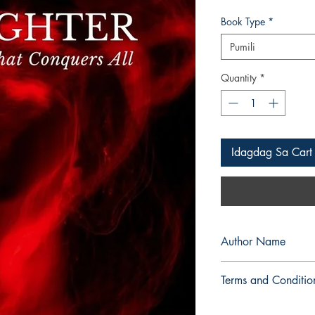
Book Type
*
Pumili
Quantity
*
Idagdag Sa Cart
Author Name
Juliet M. Dimatulac
Terms and Conditio
All items are non retu