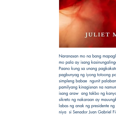
Naranasan mo na bang mapagli
mo pala ay isang kasinungalin
Paano kung sa unang pagkakata
pagbunyag ng iyong totoong pag
simpleng babae  ngunit palaba
pamilyang kinagisnan na namum
isang araw  ang takbo ng kan
sikreto ng nakaraan ay mauungk
labas ng anak ng presidente ng P
niya  si Senador Juan Gabriel Fi