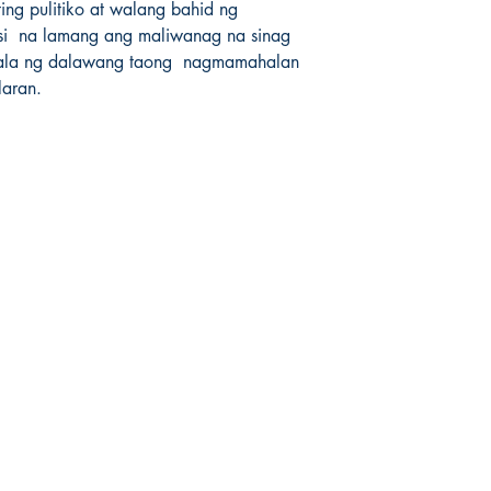
ing pulitiko at walang bahid ng 
ksi  na lamang ang maliwanag na sinag 
ala ng dalawang taong  nagmamahalan 
laran.
Mga sosyal
FAQ
Facebook
pagpapadala at pagsasauli
Twitter
Patakaran sa Tindahan
Instagram
Pamamaraan sa Pagbabayad
LinkedIn