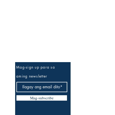
Be The First To Know
Mag-sign up para sa
aming newsletter
Mag-subscribe