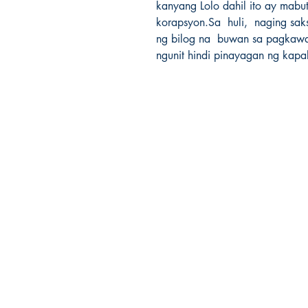
kanyang Lolo dahil ito ay mabut
korapsyon.Sa  huli,  naging sa
ng bilog na  buwan sa pagkaw
ngunit hindi pinayagan ng kapa
Ukiyoto Publishing
500 Terry Francois
St.
San Francisco, CA 94158
123-456-7890
publishing@ukiyoto.com