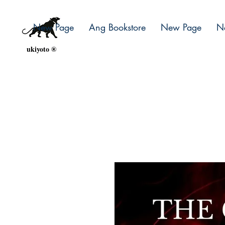
New Page
Ang Bookstore
New Page
N
ukiyoto ®