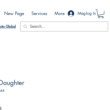
New Page
Services
More
Mag-log In
oto Global
Daughter
644
h