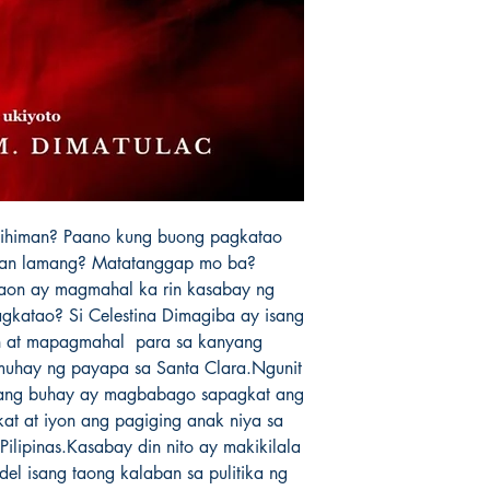
himan? Paano kung buong pagkatao 
gan lamang? Matatanggap mo ba? 
on ay magmahal ka rin kasabay ng 
katao? Si Celestina Dimagiba ay isang 
n at mapagmahal  para sa kanyang 
uhay ng payapa sa Santa Clara.Ngunit 
yang buhay ay magbabago sapagkat ang 
at at iyon ang pagiging anak niya sa 
ilipinas.Kasabay din nito ay makikilala 
del isang taong kalaban sa pulitika ng 