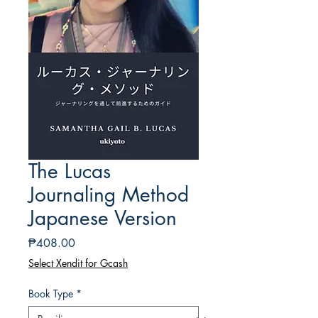
The Lucas
Journaling Method
Japanese Version
Presyo
₱408.00
Select Xendit for Gcash
Book Type
*