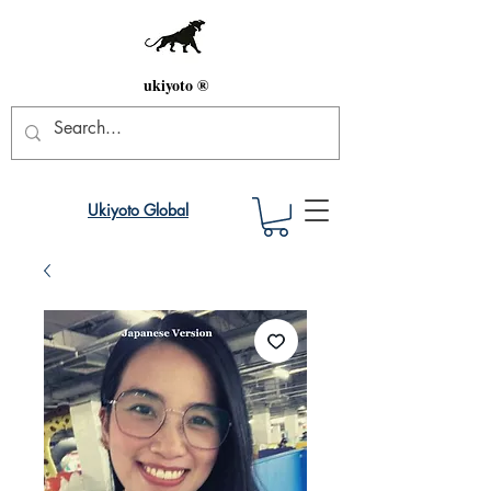
ukiyoto ®
Ukiyoto Global