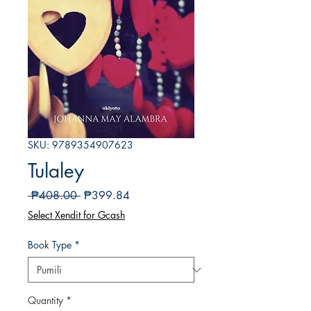
SKU: 9789354907623
Tulaley
Regular
Sale
 ₱408.00 
₱399.84
na
Price
Select Xendit for Gcash
Presyo
Book Type
*
Quantity
*