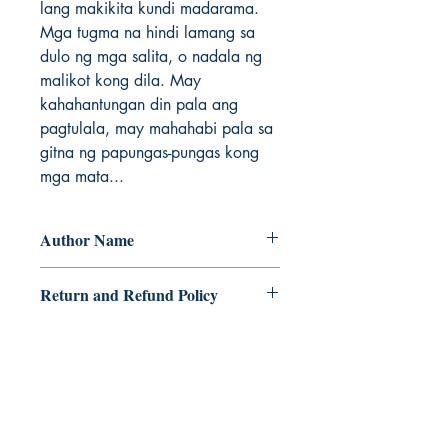
lang makikita kundi madarama. 
Mga tugma na hindi lamang sa 
dulo ng mga salita, o nadala ng 
malikot kong dila. May 
kahahantungan din pala ang 
pagtulala, may mahahabi pala sa 
gitna ng papungas-pungas kong 
mga mata...
Author Name
Johanna May Alambra
Return and Refund Policy
a. Items are non refundable and cannot
be cancelled once order is placed.
Ukiyoto Publishing
500 Terry Francois
St.