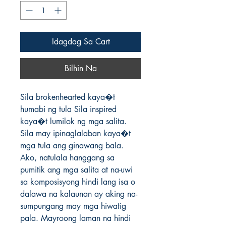
Idagdag Sa Cart
Bilhin Na
Sila brokenhearted kaya�t 
humabi ng tula Sila inspired 
kaya�t lumilok ng mga salita. 
Sila may ipinaglalaban kaya�t 
mga tula ang ginawang bala. 
Ako, natulala hanggang sa 
pumitik ang mga salita at na-uwi 
sa komposisyong hindi lang isa o 
dalawa na kalaunan ay aking na-
sumpungang may mga hiwatig 
pala. Mayroong laman na hindi 