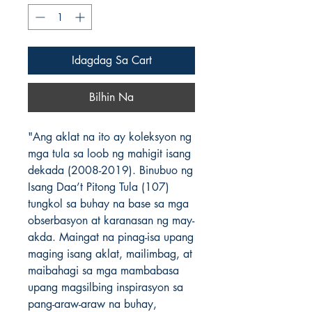
Idagdag Sa Cart
Bilhin Na
"Ang aklat na ito ay koleksyon ng
mga tula sa loob ng mahigit isang
dekada (2008-2019). Binubuo ng
Isang Daa’t Pitong Tula (107)
tungkol sa buhay na base sa mga
obserbasyon at karanasan ng may-
akda. Maingat na pinag-isa upang
maging isang aklat, mailimbag, at
maibahagi sa mga mambabasa
upang magsilbing inspirasyon sa
pang-araw-araw na buhay,