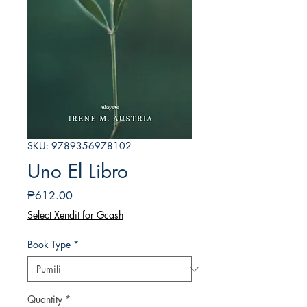
SKU: 9789356978102
Uno El Libro
Presyo
₱612.00
Select Xendit for Gcash
Book Type
*
Quantity
*