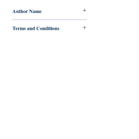
Author Name
Irene M. Austria
Terms and Conditions
All items are non returnable and non
refundable
Ukiyoto Publishing
500 Terry Francois
St.
San Francisco, CA 94158
123-456-7890
publishing@ukiyoto.com
FAQ
pagpapadala at pagsasauli
Patakaran sa Tindahan