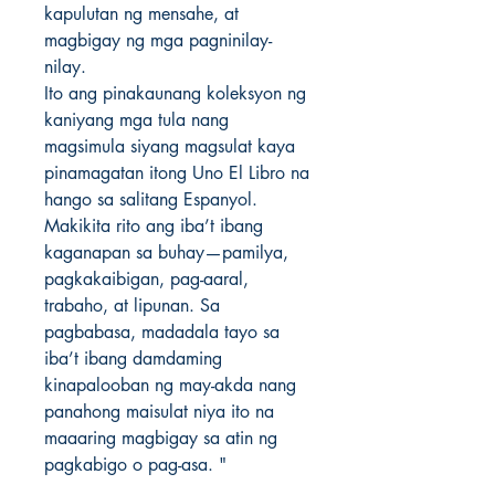
kapulutan ng mensahe, at
magbigay ng mga pagninilay-
nilay.
Ito ang pinakaunang koleksyon ng
kaniyang mga tula nang
magsimula siyang magsulat kaya
pinamagatan itong Uno El Libro na
hango sa salitang Espanyol.
Makikita rito ang iba’t ibang
kaganapan sa buhay—pamilya,
pagkakaibigan, pag-aaral,
trabaho, at lipunan. Sa
pagbabasa, madadala tayo sa
iba’t ibang damdaming
kinapalooban ng may-akda nang
panahong maisulat niya ito na
maaaring magbigay sa atin ng
pagkabigo o pag-asa. "