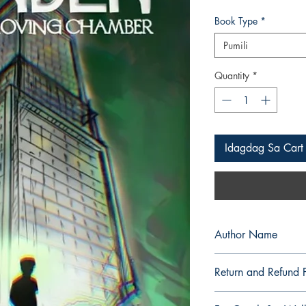
Presyo
Book Type
*
Pumili
Quantity
*
Idagdag Sa Cart
Author Name
Jansen Bognot
Return and Refund P
a. Items are non refu