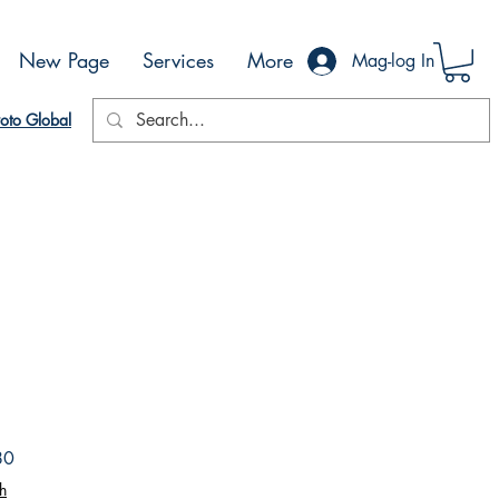
New Page
Services
More
Mag-log In
oto Global
Sale
80
Price
h