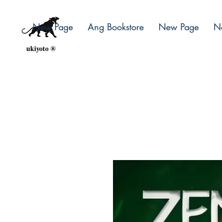
New Page
Ang Bookstore
New Page
N
ukiyoto ®