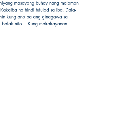
aniyang masayang buhay nang malaman 
akaiba na hindi tutulad sa iba. Dala-
min kung ano ba ang ginagawa sa 
 balak nito... Kung makakayanan 
Mga sosyal
FAQ
Facebook
pagpapadala at pagsasauli
Twitter
Patakaran sa Tindahan
Instagram
Pamamaraan sa Pagbabayad
LinkedIn